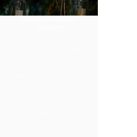
Oración por la Misión
Claretiana
Padre santo,
Tú llamaste a Antonio María Claret a seguir a tu
Hijo,
y él, urgido por su amor,
entregó totalmente su vida a la lucha por su
Causa: el Reino.
Despierta en nosotros su espíritu evangelizador
para captar lo más urgente, oportuno y eficaz
y realizar la misión de propagar la fe, dóciles al
Espíritu,
y obedientes a tu voluntad.
Animados, como Claret, por la fuerza de tu
Espíritu,
también nosotros queremos optar por la Causa
del Reino
y aceptar los riesgos de la denuncia y el
compromiso profético
que comporta nuestra misión evangelizadora.