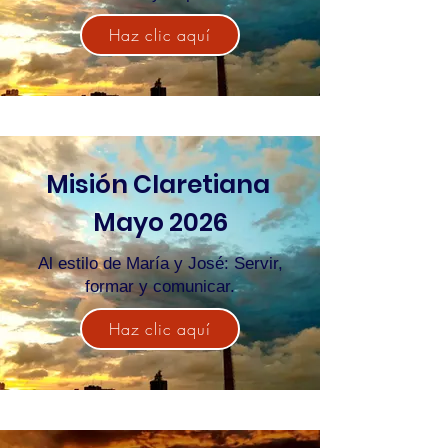
Haz clic aquí
Misión Claretiana
Mayo 2026
Al estilo de María y José: Servir,
formar y comunicar.
Haz clic aquí