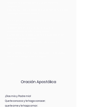
Queremos solidarizarnos y compartir las
angustias,
las privaciones y las esperanzas de los hombres
a los que somos enviados.
Y, a la vez que confesamos que tu Hijo está vivo
entre los hombres,
queremos trabajar por acabar con la
incredulidad, el odio, la injusticia,
la mentira, la opresión, el dolor, la soledad, el
hambre, la ignorancia
y tantas otras urgencias de amor que son
urgencias del Reino.
Te lo pedimos por tu hijo Jesucristo, que vive y
reina por los siglos de los siglos.
Amén.
Oración Apostólica
¡Dios mío y Padre mío!
Que te conozca y te haga conocer;
que te ame y te haga amar;